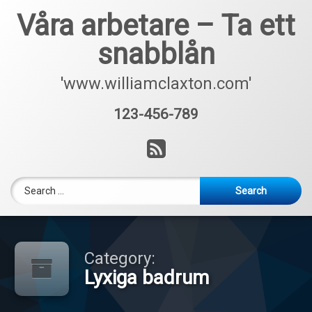
Skip
Våra arbetare – Ta ett
to
content
snabblån
'www.williamclaxton.com'
123-456-789
Tel:
RSS
Search for:
Category:
Lyxiga badrum